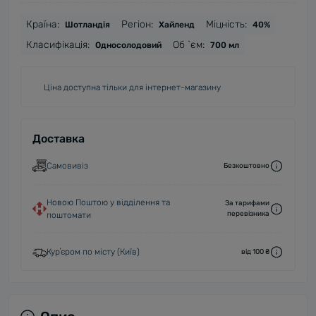
Країна:
Регіон:
Міцність:
Шотландія
Хайленд
40%
Класифікація:
Об `єм:
Односолодовий
700 мл
Ціна доступна тільки для інтернет-магазину
Доставка
Самовивіз
Безкоштовно
Новою Поштою у відділення та
За тарифами
перевізника
поштомати
Курʼєром по місту (Київ)
від 100 ₴