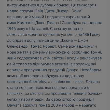
витримуватися в дубових бочках. Ця технологія
надає продукції від "Джон Дьюар і Сини"
впізнаваний м'який і водночас характерний
смак.Компанія Джон Дюарс і Сини була заснована
1846 року в Шотландії. Спочатку вона не
домоглася жодних суттєвих успіхів, але 1881 року
до справи долучилися сини Джона — Джон
Олександр і Томас Роберт. Саме вони вдихнули
нове життя в сімейну винокурню, особливо Томмі,
який подорожував усім світом і всюди рекламував
свій товар та відшукував агентів із продажу, які
сприяли просуванню продукції Дюарс. Незабаром
компанії довелося побудувати додаткову
винокурню Aberfeldy, а пізніше ще кілька. Дьюарс
стало першим віскі, яке почали продавати в
пляшках, до цього віскі продавали тільки в бочках-
кегах у паби й бари. За свою історію продукція
Dewar's здобула понад 200 нагород — набагато