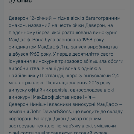
Опис
Деверон 12-річний — гідне віскі з багатогранним
смаком, названий на честь річки Деверон, на
південному березі якої розташована винокурня
МакДафф. Вона була заснована 1958 року
синдикатом МакДафф Лтд, запуск виробництва
відбувся 1960 року. У перше десятиліття свого
існування винокурня триразово збільшила обсяги
виробництва. У наші дні вона є однією з
найбільших у Шотландії, щороку випускаючи 2,4
млн літрів віскі. Після відновлення 2015 року
випуску офіційних релізів, односолодове віскі
винокурні МакДафф дістав нове ім'я —
Деверон.Нинішні власники винокурні МакДафф —
компанія John Dewar&Sons, що входить до складу
корпорації Бакарді. Джон Дьюар першим
застосував технологію мар'яжу віскі, змішуючи
різні сорти та відправляючи готовий купаж