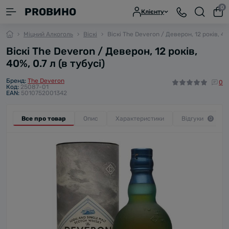
0
PROВИНО
Клієнту
Міцний Алкоголь
Віскі
Віскі The Deveron / Деверон, 12 років, 40%
Віскі The Deveron / Деверон, 12 років,
40%, 0.7 л (в тубусі)
Бренд:
The Deveron
0
Код:
25087-01
EAN:
5010752001342
Все про товар
Опис
Характеристики
Відгуки
0