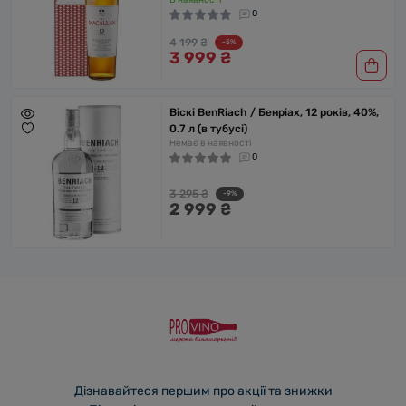
В наявності
0
4 199 ₴
-5%
3 999 ₴
Віскі BenRiach / Бенріах, 12 років, 40%,
0.7 л (в тубусі)
Немає в наявності
0
3 295 ₴
-9%
2 999 ₴
Дізнавайтеся першим про акції та знижки