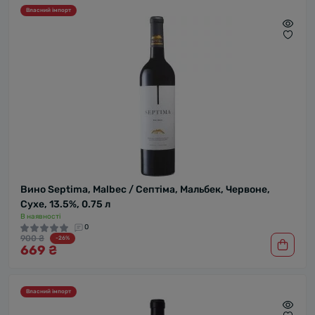
Власний імпорт
Вино Septima, Malbec / Септіма, Мальбек, Червоне,
Сухе, 13.5%, 0.75 л
В наявності
0
900 ₴
-26%
669 ₴
Власний імпорт