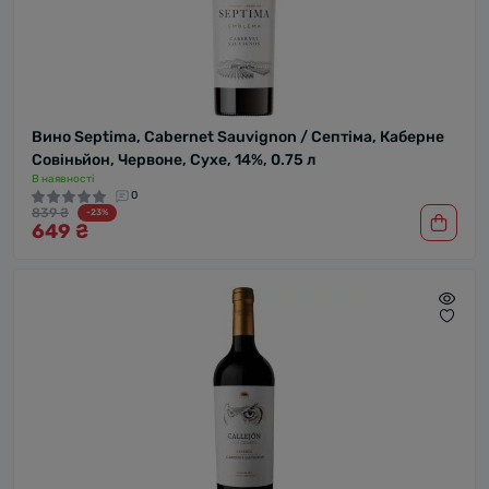
Вино Septima, Cabernet Sauvignon / Септіма, Каберне
Совіньйон, Червоне, Сухе, 14%, 0.75 л
В наявності
0
839 ₴
-23%
649 ₴