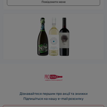
Повідомити мене
Дізнавайтеся першим про акції та знижки
Підпишіться на нашу e-mail розсилку