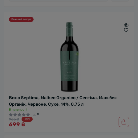
Власний імпорт
Вино Septima, Malbec Organico / Септіма, Мальбек
Органік, Червоне, Сухе, 14%, 0.75 л
В наявності
0
965 ₴
-28%
699 ₴