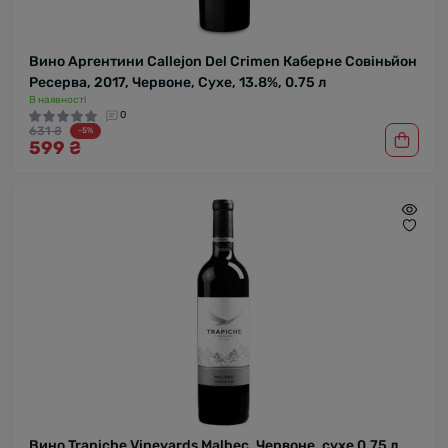
Вино Аргентини Callejon Del Crimen Каберне Совіньйон
Ресерва, 2017, Червоне, Сухе, 13.8%, 0.75 л
В наявності
0
631 ₴
-5%
599 ₴
Вино Trapiche Vineyards Malbec, Червоне, сухе 0.75 л,