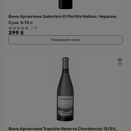
Вино Аргентини Salentein El Portillo Malbec, Червоне,
Сухе, 0.75 л
0
299 ₴
Повідомити мене
Вино Аргентини Trapiche Reserve Chardonnay 13/5%,