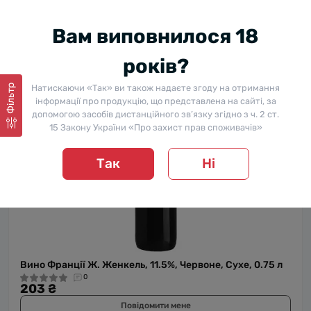
AOP 13% 0.75 л
В наявності
0
Вам виповнилося 18
419 ₴
-43%
239 ₴
років?
Натискаючи «Так» ви також надаєте згоду на отримання
Фільтр
Власний імпорт
інформації про продукцію, що представлена на сайті, за
допомогою засобів дистанційного зв’язку згідно з ч. 2 ст.
15 Закону України «Про захист прав споживачів»
Так
Ні
Вино Франції Ж. Женкель, 11.5%, Червоне, Сухе, 0.75 л
0
203 ₴
Повідомити мене