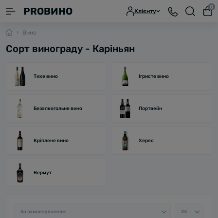
0
PROВИНО
Клієнту
Вино
Сорт винограду - Каріньян
Тихе вино
Ігристе вино
Безалкогольне вино
Портвейн
Кріплене вино
Херес
Вермут