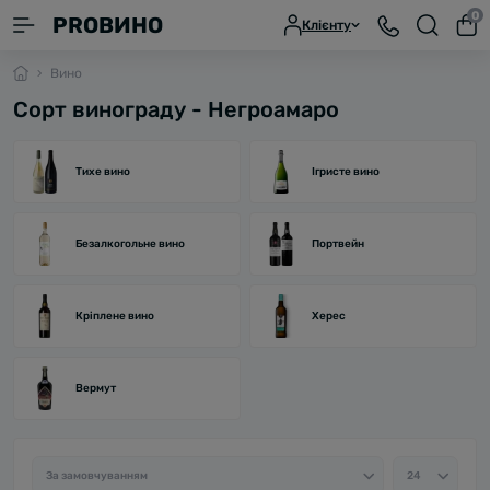
0
PROВИНО
Клієнту
Вино
Сорт винограду - Негроамаро
Тихе вино
Ігристе вино
Безалкогольне вино
Портвейн
Кріплене вино
Херес
Вермут