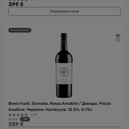
399 ₴
Повідомити мене
Власний імпорт
Вино Італії, Domodo, Rosso Amabile / Домодо, Россо
Амабіле, Червоне, Напівсухе, 12.5%, 0.75л
0
412 ₴
-18%
339 ₴