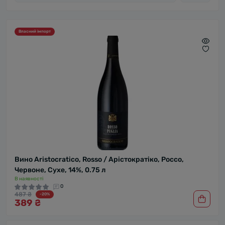
Власний імпорт
Вино Aristocratico, Rosso / Арістократіко, Россо,
Червоне, Сухе, 14%, 0.75 л
В наявності
0
487 ₴
-20%
389 ₴