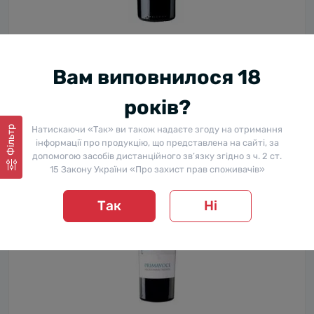
Вино Італії Masseria Pietrosa VORA Negroamaro Salento
IGP, Puglia, 13.5%, Червоне, Сухе, 0.75 л.
В наявності
Вам виповнилося 18
0
834 ₴
-23%
639 ₴
років?
Натискаючи «Так» ви також надаєте згоду на отримання
Фільтр
інформації про продукцію, що представлена на сайті, за
Власний імпорт
допомогою засобів дистанційного зв’язку згідно з ч. 2 ст.
15 Закону України «Про захист прав споживачів»
Так
Ні