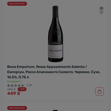
Власний імпорт
Вино Emporium, Rosso Appassimento Salento /
Емпоріум, Россо Апасименто Саленто, Червоне, Сухе,
14.5%, 0.75 л
В наявності
0
656 ₴
-32%
449 ₴
Власний імпорт