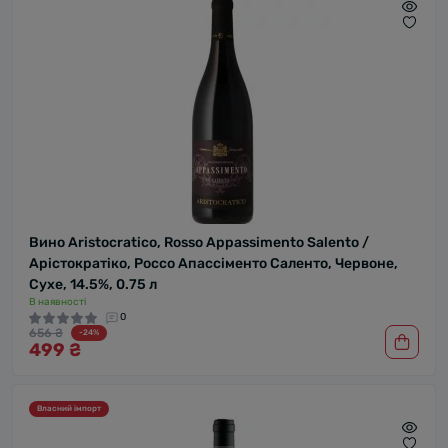
Вино Aristocratico, Rosso Appassimento Salento /
Арістократіко, Россо Апассіменто Саленто, Червоне,
Сухе, 14.5%, 0.75 л
В наявності
0
656 ₴
-24%
499 ₴
Власний імпорт