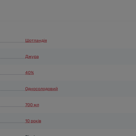
Шотландія
Джура
40%
Односолодовий
700 мл
10 років