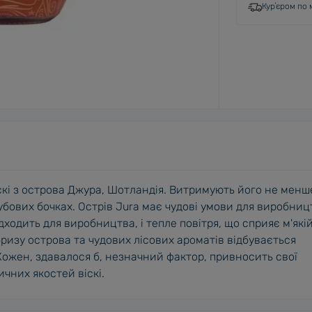
Курʼєром по м
іскі з острова Джура, Шотландія. Витримують його не менш
 дубових бочках. Острів Jura має чудові умови для виробниц
підходить для виробництва, і тепле повітря, що сприяє м'які
ризу острова та чудових лісових ароматів відбувається
Кожен, здавалося б, незначний фактор, привносить свої
чних якостей віскі.