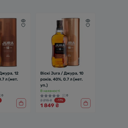
 Джура, 12
Віскі Jura / Джура, 10
.7 л (мет.
років, 40%, 0.7 л (мет.
уп.)
В наявності
0
0
2 215 ₴
-17%
1 849 ₴