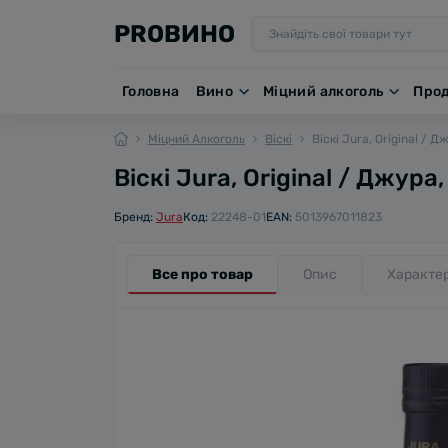
PROВИНО
Головна
Вино
Міцний алкоголь
Про
Міцний Алкоголь
Віскі
Віскі Jura, Original / Д
Віскі Jura, Original / Джура,
Бренд:
Jura
Код:
22248-01
EAN:
5013967011823
Все про товар
Опис
Характе