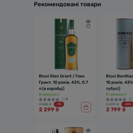
Рекомендовані товари
Віскі Glen Grant / Глен
Віскі BenRiac
Грант, 10 років, 43%, 0.7
10 років, 43%,
л (в коробці)
тубусі)
В наявності
В наявності
0
2 525 ₴
3 897 ₴
-9%
-28%
2 299 ₴
2 799 ₴