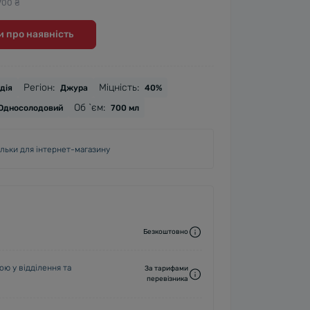
700 ₴
 про наявність
Регіон:
Міцність:
дія
Джура
40%
Об `єм:
Односолодовий
700 мл
ільки для інтернет-магазину
Безкоштовно
ю у відділення та
За тарифами
перевізника