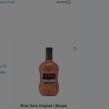
істу (Київ)
від 100 ₴
е 10
тва
й
Віскі Jura, Original / Джура,