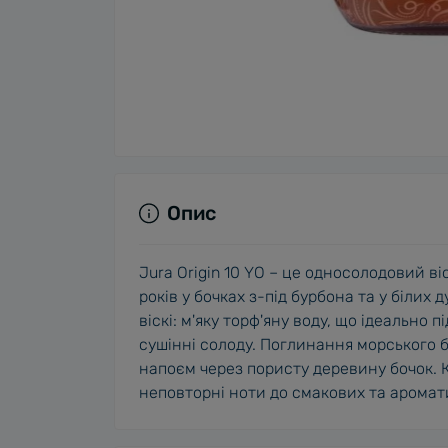
Опис
Jura Origin 10 YO – це односолодовий в
років у бочках з-під бурбона та у білих
віскі: м'яку торф'яну воду, що ідеально 
сушінні солоду. Поглинання морського б
напоєм через пористу деревину бочок. 
неповторні ноти до смакових та аромати