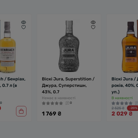
h / Бенріах,
Віскі Jura, Superstition /
Віскі Jura /
 0.7 л (в
Джура, Суперстишн,
років, 40%, 0
43%, 0.7
уп.)
Немає в наявності
В наявності
0
0
2 525 ₴
-20%
1 769 ₴
2 029 ₴