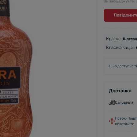
Ви заощаджуєте:
Повідомити
Країна:
Шотлан
Класифікація:
Ціна доступна т
Доставка
Самовивіз
Новою Пошто
поштомати