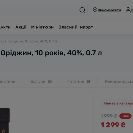
Виномаркети
К
дукти
Акції
Мініатюри
Власний імпорт
жура, Оріджин, 10 років, 40%, 0.7 л
 Оріджин, 10 років, 40%, 0.7 л
ристики
Відгуки
Питання
Рекомендуєм
0
0
Немає в наявнос
1 999 ₴
-35%
1 299 ₴