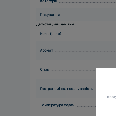
Категорія
Пакування
Дегустаційні замітки
Колір (опис)
Аромат
Смак
Гастрономічна поєднуваність
проду
Температура подачі