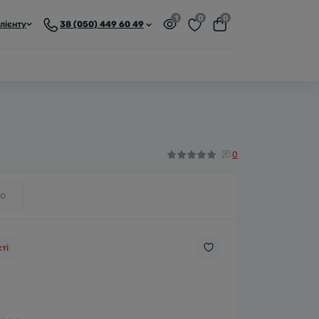
1
0
0
лієнту
38 (050) 449 60 49
0
о
ті