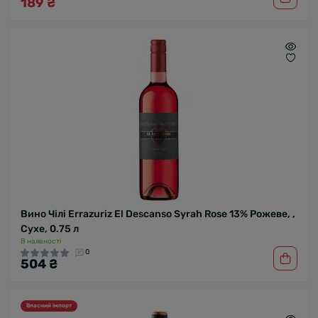
189 ₴
Вино Чілі Errazuriz El Descanso Syrah Rose 13% Рожеве, ,
Сухе, 0.75 л
В наявності
0
504 ₴
Власний імпорт