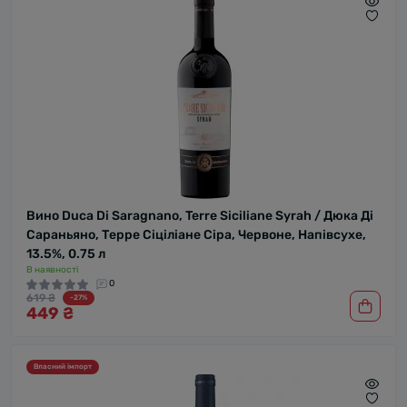
Вино Duca Di Saragnano, Terre Siciliane Syrah / Дюка Ді
Сараньяно, Терре Сіціліане Сіра, Червоне, Напівсухе,
13.5%, 0.75 л
В наявності
0
619 ₴
-27%
449 ₴
Власний імпорт