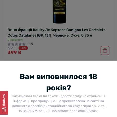
Вино Франції Канігу Ле Кортале Canigou Les Cortalets,
Cotes Catalanes IGP, 13%, Червоне, Сухе, 0.75 л
В наявності
0
656 ₴
-39%
399 ₴
Власний імпорт
Вам виповнилося 18
років?
Натискаючи «Так» ви також надаєте згоду на отримання
Фільтр
інформації про продукцію, що представлена на сайті, за
допомогою засобів дистанційного зв’язку згідно з ч. 2 ст.
15 Закону України «Про захист прав споживачів»