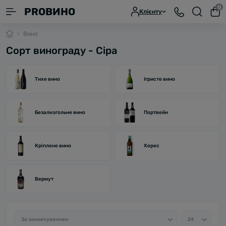
0
PROВИНО
Клієнту
Вино
Сорт винограду - Сіра
Тихе вино
Ігристе вино
Безалкогольне вино
Портвейн
Кріплене вино
Херес
Вермут