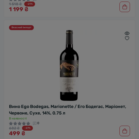
1 518 ₴
-21%
1 199 ₴
Власний імпорт
Вино Ego Bodegas, Marionette / Его Бодегас, Маріонет,
Червоне, Сухе, 14%, 0.75 л
В наявності
0
682 ₴
-27%
499 ₴