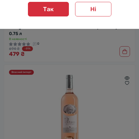
Так
Ні
Вино Франції Ла Флама Дель Канігу / La Flama Del
Canigou, Cotes du Roussillon AOP, 14%, Червоне, Сухе,
0.75 л
В наявності
0
694 ₴
-31%
479 ₴
Власний імпорт