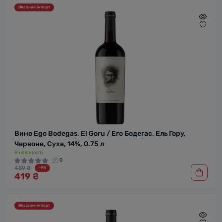
Власний імпорт
Вино Ego Bodegas, El Goru / Его Бодегас, Ель Гору,
Червоне, Сухе, 14%, 0.75 л
В наявності
0
459 ₴
-9%
419 ₴
Власний імпорт